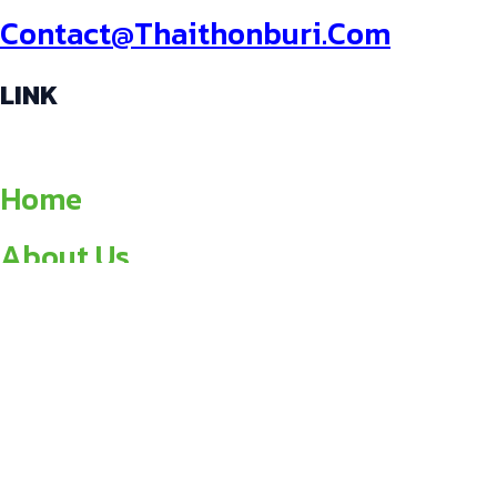
Contact@thaithonburi.com
LINK
Home
About Us
News
All Products
Contact Us
ABOUT US