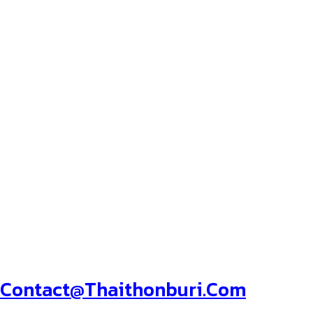
COMPANY LIMITED.
119 Mahesak Road , BIS Building 1
Floor ,
Room 1 C22 , Suriyawong , Bangrak ,
Bangkok , 10500 Thailand
Hotline: +6622342656
E-Mail :
Contact@thaithonburi.com