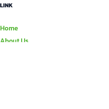
LINK
Home
About Us
News
All Products
Contact Us
ABOUT US
We Serve Premium, Where We Have