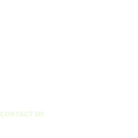
CONTACT US
THAITHONBURI CORPORATION