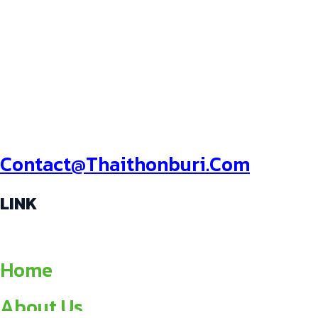
Room 1 C22 , Suriyawong , Bangrak ,
Bangkok , 10500 Thailand
Hotline: +6622342656
E-Mail :
Contact@thaithonburi.com
LINK
Home
About Us