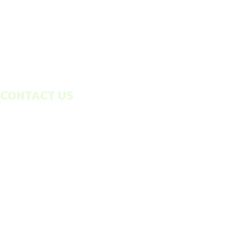
CONTACT US
THAITHONBURI CORPORATION
COMPANY LIMITED.
119 Mahesak Road , BIS Building 1
Floor ,